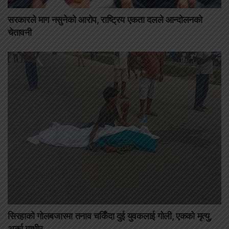
सरकारले माग नसुनेको आरोप, राष्ट्रिय एकता दलले आन्दोलनको
चेतावनी
सिरहाको गोलबजारमा तनाव चर्किँदा दुई युवकलाई गोली, एकको मृत्यु,
अर्का गम्भीर