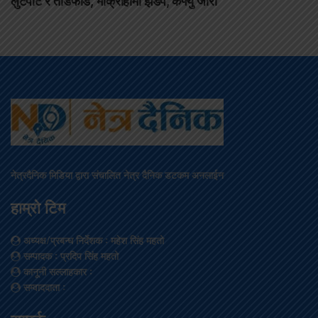
लुटपाट र तोडफोड, भोक्राहामा झडप, कर्फ्यु जारी
नेत्रदैनिक मिडिया द्वारा संचालित नेत्र दैनिक डटकम अनलाईन
हाम्रो टिम
अध्यक्ष/प्रबन्ध निर्देशक
: महेश सिंह महतो
सम्पादक
: प्रदिप सिंह महतो
कानूनी सल्लाहकार
:
सम्वाददाता
: