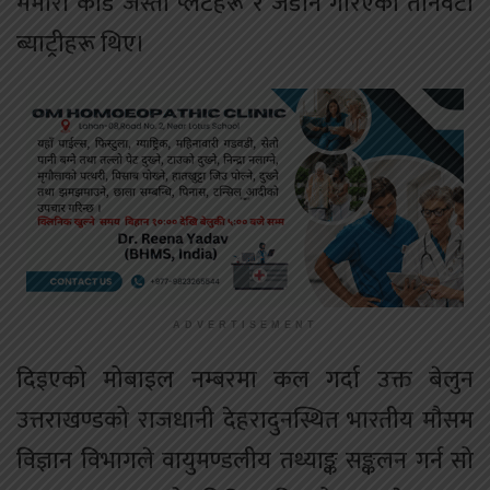
मेमोरी कार्ड जस्ता प्लेटहरू र जडान गरिएका तीनवटा
ब्याट्रीहरू थिए।
ADVERTISEMENT
दिइएको मोबाइल नम्बरमा कल गर्दा उक्त बेलुन
उत्तराखण्डको राजधानी देहरादुनस्थित भारतीय मौसम
विज्ञान विभागले वायुमण्डलीय तथ्याङ्क सङ्कलन गर्न सो