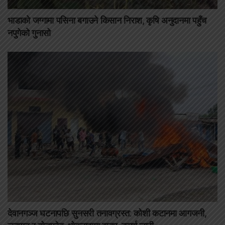
भाडाको जग्गामा पसिना बगाउने किसान निराश, कृषि अनुदानमा पहुँच
नपुगेको गुनासो
देवानगञ्ज घटनापछि सुनसरी तनावग्रस्त: कोशी कटानमा आगजनी,