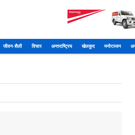
जीवन-शैली
विचार
अन्तराष्ट्रिय
खेलकुद
मनोरञ्जन
अन