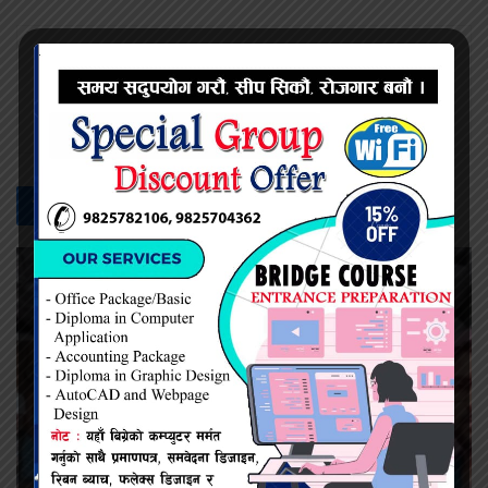
शम्भु चौधरी
सम्बन्धित -
समाचार