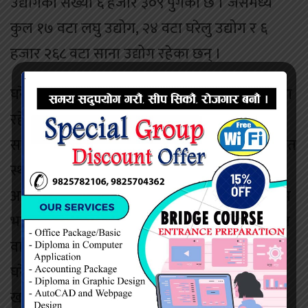
उद्योगको संख्या ६ हजार ३०९ पुगेको छ । जसमध्ये
कुल १७ वटा लघु उद्योग, २४ वटा घरेलु उद्योग र ६
हजार २६८ वटा साना उद्योग रहेका छन् ।
घरेलु तथा साना उद्योग कार्यालयका अनुसार जिल्लामा
रहेका उद्योग मध्ये छ हजार ८६ प्राइभेट फर्म, ११३
साझेदारी फर्म र ११० वटा उद्योग प्रालि कम्पनीअन्र्तगत
स्थापना भएका छन् भने, वाणिज्यतर्फ नवलपुरमा गत
आर्थिक वर्षमा जम्मा एक हजार १५८ वटा व्यवसाय थप
भएका छन् । गत आर्थिक वर्षमा थपिएको संख्यासहित
वाणिज्यतर्फ कुल आठ हजार ११६ व्यवसाय रहेको
घरेलु तथा साना उद्योग कार्यालय नवलपुरका प्रमुख
खनालले यस अनलाईनलाई बताए।