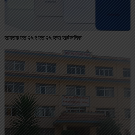
सामसङ एस २५ र एस २५ प्लस सार्वजनिक