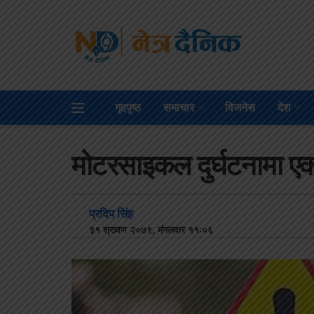
गृहपृष्ठ
समाचार
विजनेस
देश
मोटरसाइकल दुर्घटनामा एक 
प्रदिप सिंह
३१ श्रावण २०७९, मंगलवार ११:०६