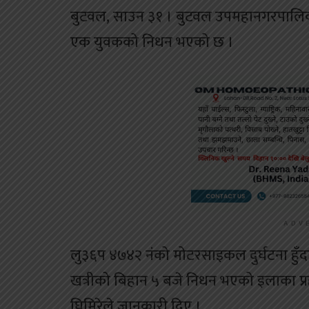
बुटवल, साउन ३१ । बुटवल उपमहानगरपालिका
एक युवकको निधन भएको छ ।
ADV
लु३६प ४७४२ नंको मोटरसाइकल दुर्घटना हुँ
खत्रीको बिहान ५ बजे निधन भएको इलाका प्रह
घिमिरेले जानकारी दिए ।