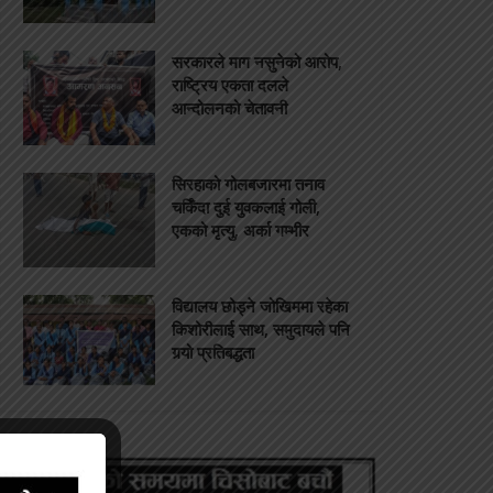
सरकारले माग नसुनेको आरोप,
राष्ट्रिय एकता दलले
आन्दोलनको चेतावनी
सिरहाको गोलबजारमा तनाव
चर्किँदा दुई युवकलाई गोली,
एकको मृत्यु, अर्का गम्भीर
विद्यालय छोड्ने जोखिममा रहेका
किशोरीलाई साथ, समुदायले पनि
गर्‍यो प्रतिबद्धता