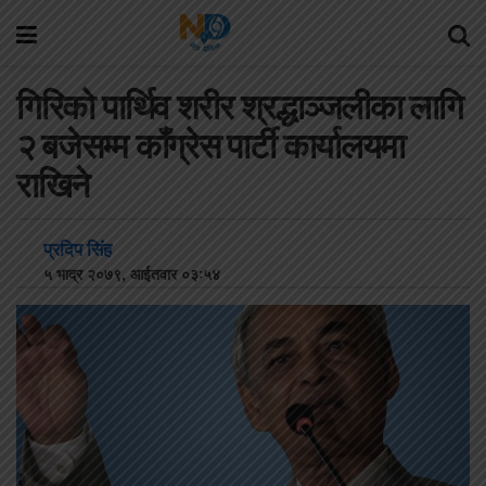
गिरिको पार्थिव शरीर श्रद्धाञ्जलीका लागि
२ बजेसम्म काँग्रेस पार्टी कार्यालयमा
राखिने
प्रदिप सिंह
५ भाद्र २०७९, आईतवार ०३:५४