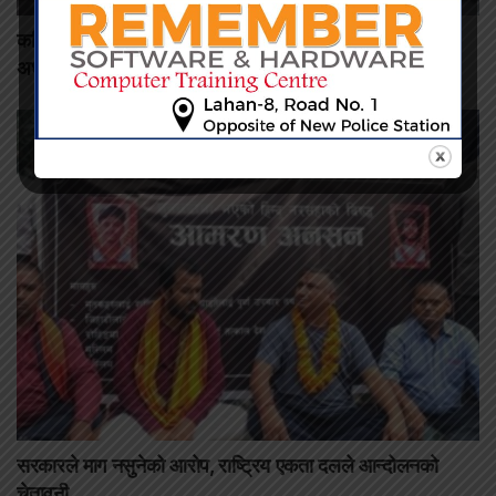
कमिशन नदिँदा दुःख दिइयो’ भन्ने सहकारी सञ्चालकको आरोप, वडा
अध्यक्षद्वारा अस्वीकार
सरकारले माग नसुनेको आरोप, राष्ट्रिय एकता दलले आन्दोलनको
चेतावनी