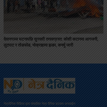
देवानगञ्ज घटनापछि सुनसरी तनावग्रस्त: कोशी कटानमा आगजनी,
लुटपाट र तोडफोड, भोक्राहामा झडप, कर्फ्यु जारी
नेत्रदैनिक मिडिया द्वारा संचालित नेत्र दैनिक डटकम अनलाईन