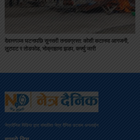
देवानगञ्ज घटनापछि सुनसरी तनावग्रस्त: कोशी कटानमा आगजनी,
लुटपाट र तोडफोड, भोक्राहामा झडप, कर्फ्यु जारी
नेत्रदैनिक मिडिया द्वारा संचालित नेत्र दैनिक डटकम अनलाईन
हाम्रो टिम