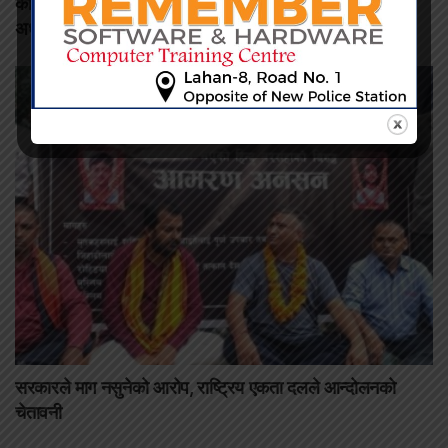
कमिशन नदिँदा दुःख दिइयो’ भन्ने सहकारी सञ्चालकको आरोप, वडा
अध्यक्षद्वारा अस्वीकार
सरकारले माग नसुनेको आरोप, राष्ट्रिय एकता दलले आन्दोलनको
चेतावनी