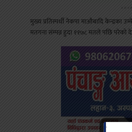
ADV
मुख्य प्रतिस्पर्धी नेकपा माऔबादि केन्द्रका
मतगना संम्पन्न हुदा ११७८ मतले पछि परेको 