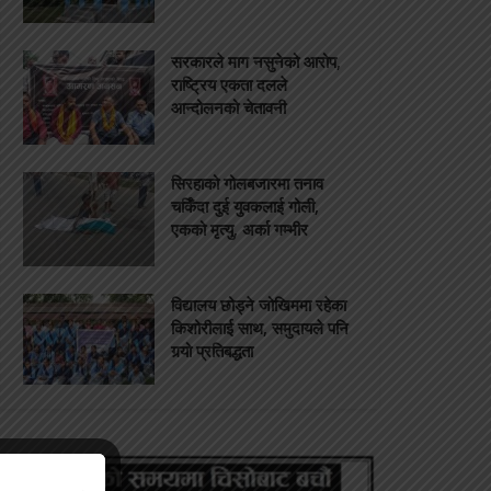
सरकारले माग नसुनेको आरोप,
राष्ट्रिय एकता दलले
आन्दोलनको चेतावनी
सिरहाको गोलबजारमा तनाव
चर्किँदा दुई युवकलाई गोली,
एकको मृत्यु, अर्का गम्भीर
विद्यालय छोड्ने जोखिममा रहेका
किशोरीलाई साथ, समुदायले पनि
गर्‍यो प्रतिबद्धता