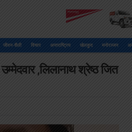
जीवन-शैली
विचार
अन्तराष्ट्रिय
खेलकुद
मनोरञ्जन
अन
म्मेदवार ,लिलानाथ श्रेष्ठ जित