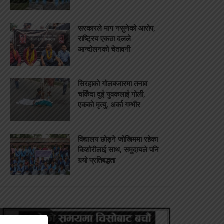
सरकारले माग नसुनेको आरोप,
राष्ट्रिय एकता दलले
आन्दोलनको चेतावनी
सिरहाको गोलबजारमा तनाव
चर्किँदा दुई युवकलाई गोली,
एकको मृत्यु, अर्का गम्भीर
विद्यालय छोड्ने जोखिममा रहेका
किशोरीलाई साथ, समुदायले पनि
गर्‍यो प्रतिबद्धता