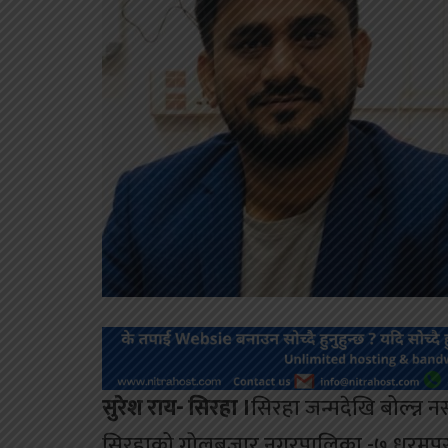
सुरेश राय- सिरहा ।
सिरहा जन्मदेखि बोल्न्न
सिरहाको गोलबजार नगरपालिका -७ धरमपुर बस्