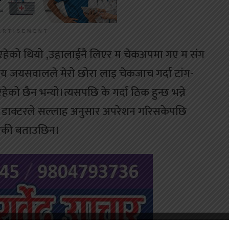
ERTISEMENT
रहेको थियो ,उहालाईनै लिएर म चेकअपमा गए म संग
य जयसवालले मेरो छोरा लाइ चेकजाच गर्दा टांग-
को छैन भन्यो।त्यसपछि के गर्दा ठिक हुन्छ भन्ने
बताए। डाक्टरले सल्लाह अनुसार अपरेशन गरिसकेपछि
भएकी बताउछिन।