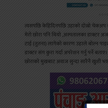
ADV
त्यसपछि केहिदिनपछि उहाको दोस्रो चेकअप 
मेरो छोरा पनि थियो ,अस्पतालका डाक्टर अज
टाई (तुतना) लागेको कारण उहाले बोल्न पाइरहे
डाक्टर संग कुरा गर्दा अपरेशन गर्नु पर्ने 
छोराको मुखबाट अवाज सुन्दा सारैनै खुशी 