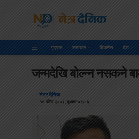
गृहपृष्ठ
समाचार
विजनेस
देश
जन्मदेखि बोल्न्न नसकने बा
नेत्र दैनिक
१४ मंसिर २०७९, बुधबार ०९:५३