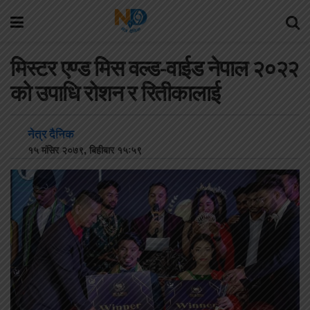
मिस्टर एण्ड मिस वल्ड-वाईड नेपाल २०२२
को उपाधि रोशन र रितीकालाई
नेत्र दैनिक
१५ मंसिर २०७९, बिहीबार १५:५९