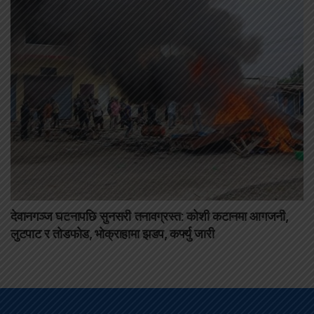
देवानगञ्ज घटनापछि सुनसरी तनावग्रस्त: कोशी कटानमा आगजनी,
लुटपाट र तोडफोड, भोक्राहामा झडप, कर्फ्यु जारी