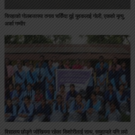
सिरहाको गोलबजारमा तनाव चर्किँदा दुई युवकलाई गोली, एकको मृत्यु,
अर्का गम्भीर
विद्यालय छोड्ने जोखिममा रहेका किशोरीलाई साथ, समुदायले पनि गर्‍यो