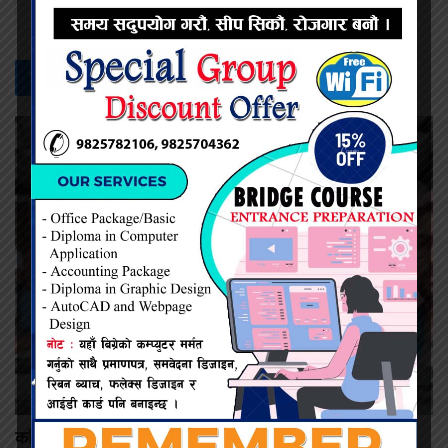
सम्बन्धित -
समाचार
कमिशन नदिँदा दुःख दिइयो’ भन्ने सहकारी सञ्चालकको आरोप, वडा