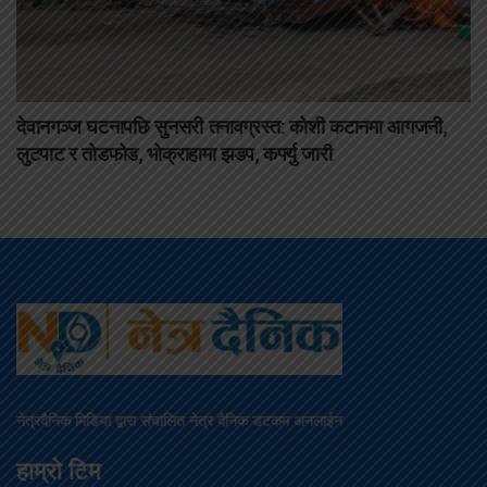
देवानगञ्ज घटनापछि सुनसरी तनावग्रस्त: कोशी कटानमा आगजनी,
लुटपाट र तोडफोड, भोक्राहामा झडप, कर्फ्यु जारी
नेत्रदैनिक मिडिया द्वारा संचालित नेत्र दैनिक डटकम अनलाईन
हाम्रो टिम