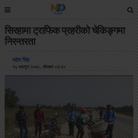
सिरहामा ट्राफिक प्रहरीको चेकिङ्गमा
निरन्तरता
महेश सिंह
१६ फाल्गुन २०७८, सोमबार ०३:३०