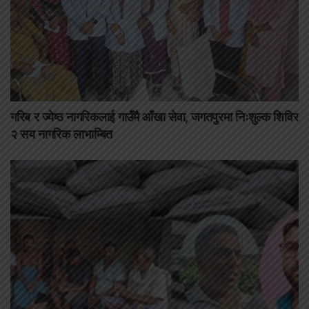
गरिब र ज्येष्ठ नागरिकलाई गाउँमै आँखा सेवा, जगतपुरमा निःशुल्क शिविर
२ सय नागरिक लाभाम्बित