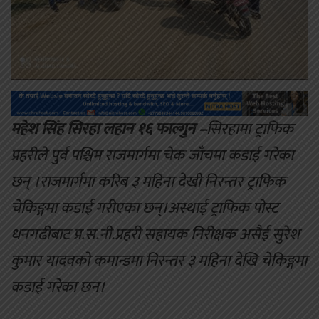
महेश सिंह सिरहा लहान १६ फाल्गुन –
सिरहामा ट्राफिक
प्रहरीले पुर्व पश्चिम राजमार्गमा चेक जाँचमा कडाई गरेका
छन् ।राजमार्गमा करिब ३ महिना देखी निरन्तर ट्राफिक
चेकिङ्गमा कडाई गरीएका छन्।अस्थाई ट्राफिक पोस्ट
धनगढीबाट प्र.स.नी.प्रहरी सहायक निरीक्षक असैई सुरेश
कुमार यादवको कमान्डमा निरन्तर ३ महिना देखि चेकिङ्गमा
कडाई गरेका छन।