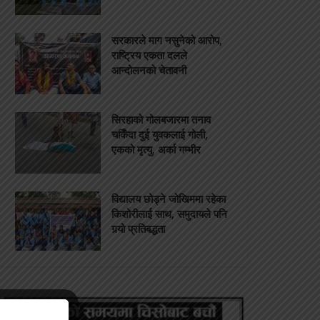
सरकारले माग नसुनेको आरोप,
राष्ट्रिय एकता दलले
आन्दोलनको चेतावनी
सिरहाको गोलबजारमा तनाव
चर्किँदा दुई युवकलाई गोली,
एकको मृत्यु, अर्का गम्भीर
विद्यालय छोड्ने जोखिममा रहेका
किशोरीलाई साथ, समुदायले पनि
गर्‍यो प्रतिबद्धता