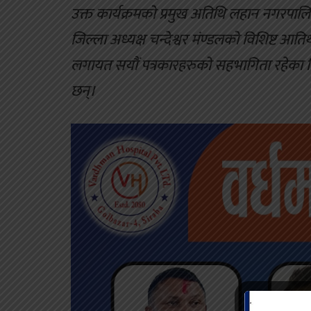
उक्त कार्यक्रमको प्रमुख अतिथि लहान नगरपालिक
जिल्ला अध्यक्ष चन्देश्वर मंण्डलको विशिष्ट आति
लगायत सयौं पत्रकारहरुको सहभागिता रहेका
छन्।