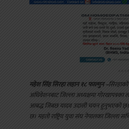
ADV
महेश सिंह सिरहा लहान १८ फाल्गुन –
सिरहाको 
अधिवेशनबाट जिल्ला अध्यक्षमा गोरखापत्रका ल
आबद्ध जिबछ यादव उदासी चयन हुनुभएको छ्।त्य
छ। महतो राष्ट्रिय युवा संघ नेपालका जिल्ला स