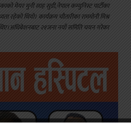
ाको मेयर मुनी साह सुडी,नेपाल कम्युनिस्ट पार्टीका
थ्यता रहेको थियो। कार्यक्रम चौतारीका राममोनी मिश्र
 थिए।अधिबेशनबाट २१जना नयाँ समिति चयन गरेका