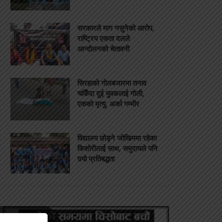
सरकारले माग नसुनेको आरोप,
राष्ट्रिय एकता दलले
आन्दोलनको चेतावनी
सिरहाको गोलबजारमा तनाव
चर्किँदा दुई युवकलाई गोली,
एकको मृत्यु, अर्का गम्भीर
विद्यालय छोड्ने जोखिममा रहेका
किशोरीलाई साथ, समुदायले पनि
गर्‍यो प्रतिबद्धता