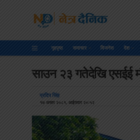
गृहपृष्ठ
समाचार
विजनेस
देश
साउन २३ गतेदेखि एसईई मौक
प्रदिप सिंह
१७ असार २०८१, आईतवार २०:५२