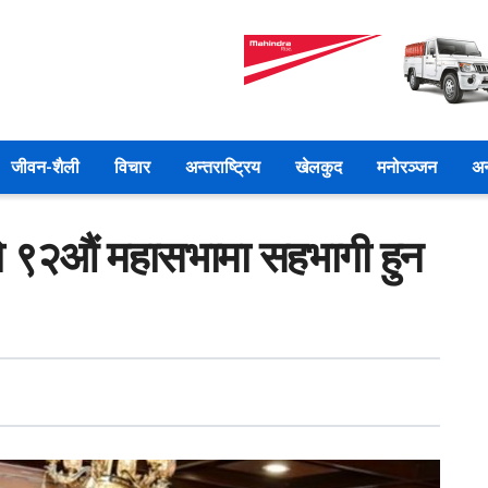
जीवन-शैली
विचार
अन्तराष्ट्रिय
खेलकुद
मनोरञ्जन
अन
ो ९२औं महासभामा सहभागी हुन