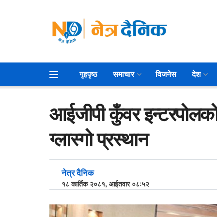
गृहपृष्ठ
समाचार
विजनेस
देश
आईजीपी कुँवर इन्टरपोलक
ग्लास्गो प्रस्थान
नेत्र दैनिक
१८ कार्तिक २०८१, आईतवार ०८:५२