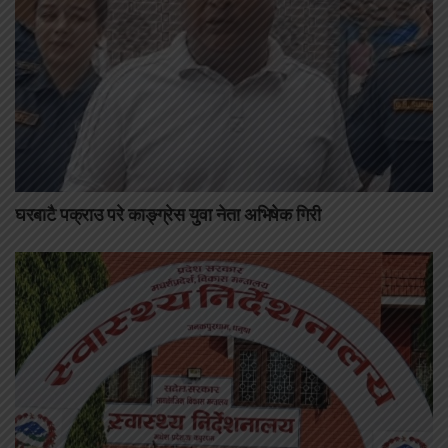
घरबाटै पक्राउ परे काङ्ग्रेस युवा नेता अभिषेक गिरी