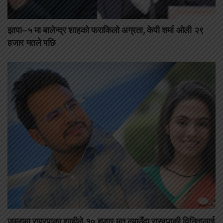
झापा–५ मा बालेन्द्र शाहको फराकिलो अग्रता, केपी शर्मा ओली २९
हजार मतले पछि
जुम्लामा राप्रपाका शाहीले १० हजार मत ल्याउँदा रास्वपाकी विनितालाई