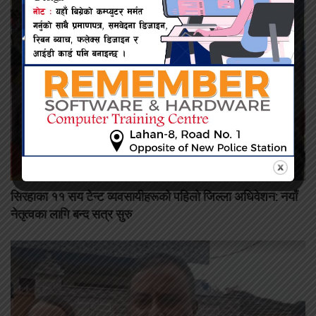
सिरहाका ११ सय टेन्ट व्यवसायीहरूको पहिलो जिल्ला अधिवेशन: नयाँ
नेतृत्वका लागि बन्द सत्र सुरु