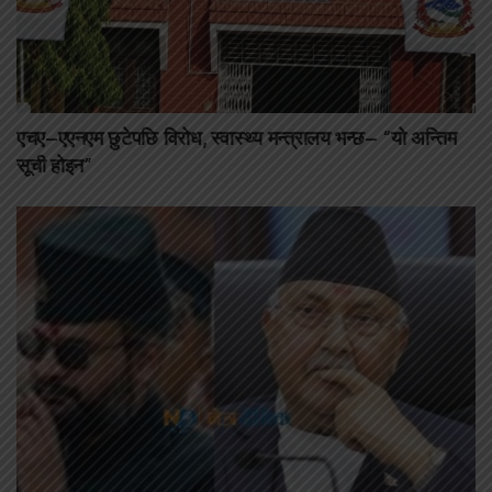
एचए–एएनएम छुटेपछि विरोध, स्वास्थ्य मन्त्रालय भन्छ– “यो अन्तिम
सूची होइन”