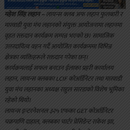
महेश सिंह लहान –
लायन्स क्लब अफ लहान फुलबारी र
मारवाडी युवा मंच लहानको संयुक्त आयोजनामा लहानमा
वृहत रक्तदान कार्यक्रम सम्पन्न भएको छ। सामाजिक
उत्तरदायित्व वहन गर्दै आयोजित कार्यक्रममा विभिन्न
क्षेत्रका व्यक्तिहरूले रक्तदान गरेका छन्।
कार्यक्रमलाई सफल बनाउन ईलाका प्रहरी कार्यालय
लहान, लायन्स क्लबका LCIF कोअर्डिनेटर तथा मारवाडी
युवा मंच लहानका अध्यक्ष राहुल सारडाको विशेष भूमिका
रहेको थियो।
लायन्स इन्टरनेशनल ३२५ एफका GET कोअर्डिनेटर
चक्रपाणि दाहाल, क्लबका चार्टर प्रेसिडेन्ट राकेश झा,