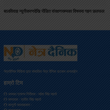
बालविवाह न्यूनीकरणदेखि पीडित संरक्षणसम्मका विषयमा गहन छलफल
नेत्रदैनिक मिडिया द्वारा संचालित नेत्र दैनिक डटकम अनलाईन
हाम्रो टिम
अध्यक्ष/प्रबन्ध निर्देशक
: महेश सिंह महतो
सम्पादक
: प्रदिप सिंह महतो
कानूनी सल्लाहकार
:
सम्वाददाता
: