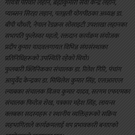
गायत्री परिवार लहान, ब्रह्माकुमारी सेवा केन्द्र लहान,
प्याब्सन सिरहा लहान, पतञ्जली योगपीठका अध्यक्ष डा.
बीपी चौधरी, नेपाल रेडक्रस सोसाइटी उपशाखा लहानका
सभापति फुलेस्वर महतो, रक्तदान कार्यक्रम संयोजक
प्रदीप कुमार यादवलगायत विभिन्न संघसंस्थाका
प्रतिनिधिहरूको उपस्थिति रहेको थियो।
फुलबारी क्लिनिकका संचालक डा. रितेश गिरि, पंचांग
आयुर्वेद केन्द्रका डा. मिथिलेश कुमार सिंह, एलआरएल
ल्याबका संचालक विजय कुमार यादव, सरगम एफएमका
संचालक फिरोज शेख, पत्रकार महेश सिंह, लायन्स
क्लबका सदस्यहरू र स्थानीय व्यक्तिहरूको सक्रिय
सहभागिताले कार्यक्रमलाई थप प्रभावकारी बनाएको