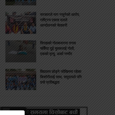
सरकारले माग नसुनेको आरोप,
राष्ट्रिय एकता दलले
आन्दोलनको चेतावनी
सिरहाको गोलबजारमा तनाव
चर्किँदा दुई युवकलाई गोली,
एकको मृत्यु, अर्का गम्भीर
विद्यालय छोड्ने जोखिममा रहेका
किशोरीलाई साथ, समुदायले पनि
गर्‍यो प्रतिबद्धता