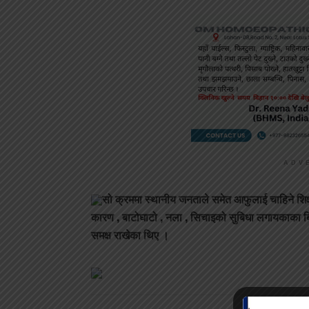
ADV
सो क्रममा स्थानीय जनताले समेत आफुलाई चाहिने शिक्षा
कारण , बाटोघाटो , नला , सिचाइको सुबिधा लगायकाका बिष
समक्ष राखेका थिए ।