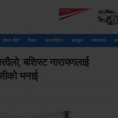
जीवन-शैली
विचार
अन्तराष्ट्रिय
खेलकुद
मनोरञ्जन
अन
 घरदैलो, बशिस्ट नारायणलाई
ासीको भनाई