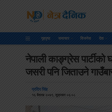
गृहपृष्ठ
समाचार
विजनेस
देश
नेपाली काङ्ग्रेस पार्टीको
जसरी पनि जिताउने गाउँब
प्रदिप सिंह
१६ बैशाख २०७९, शुक्रबार ०६:०८