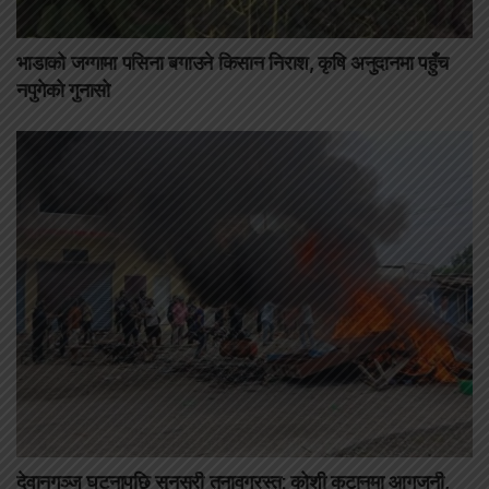
भाडाको जग्गामा पसिना बगाउने किसान निराश, कृषि अनुदानमा पहुँच
नपुगेको गुनासो
देवानगञ्ज घटनापछि सुनसरी तनावग्रस्त: कोशी कटानमा आगजनी,