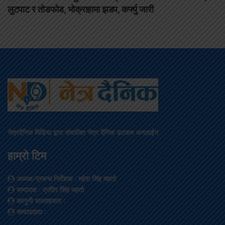
लुटपाट र तोडफोड, भोक्राहामा झडप, कर्फ्यु जारी
नेत्रदैनिक मिडिया द्वारा संचालित नेत्र दैनिक डटकम अनलाईन
हाम्रो टिम
अध्यक्ष/प्रबन्ध निर्देशक
: महेश सिंह महतो
सम्पादक
: प्रदिप सिंह महतो
कानूनी सल्लाहकार
:
सम्वाददाता
: