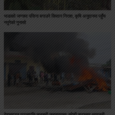
भाडाको जग्गामा पसिना बगाउने किसान निराश, कृषि अनुदानमा पहुँच
नपुगेको गुनासो
देवानगञ्ज घटनापछि सुनसरी तनावग्रस्त: कोशी कटानमा आगजनी,