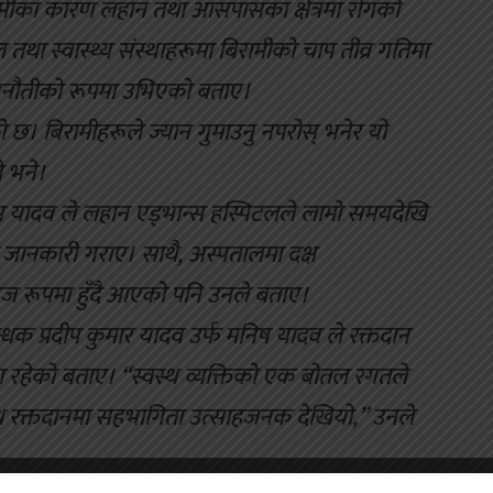
कमीका कारण लहान तथा आसपासका क्षेत्रमा रोगको
ा स्वास्थ्य संस्थाहरूमा बिरामीको चाप तीव्र गतिमा
 चुनौतीको रूपमा उभिएको बताए।
। बिरामीहरूले ज्यान गुमाउनु नपरोस् भनेर यो
 भने।
्याम यादव ले लहान एड्भान्स हस्पिटलले लामो समयदेखि
ो जानकारी गराए। साथै, अस्पतालमा दक्ष
ज रूपमा हुँदै आएको पनि उनले बताए।
धक प्रदीप कुमार यादव उर्फ मनिष यादव ले रक्तदान
 रहेको बताए। “स्वस्थ व्यक्तिको एक बोतल रगतले
थ रक्तदानमा सहभागिता उत्साहजनक देखियो,” उनले