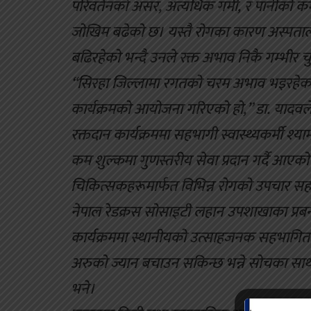
परिवर्तनको असर, अत्यधिक गर्मी, र पानीको 
जोखिम बढेको छ। यस्तै रोगका कारण अस्पताल तथ
बढिरहेको भन्दै उनले रक्त अभाव निकै गम्भीर
“सिरहा जिल्लामा रगतको चरम अभाव भइरहेको छ
कार्यक्रमको आयोजना गरिएको हो,” डा. यादवले
रक्तदान कार्यक्रममा सहभागी स्वास्थ्यकर्मी श
कम शुल्कमा गुणस्तरीय सेवा प्रदान गर्दै आएक
चिकित्सकहरूमार्फत विभिन्न रोगको उपचार सह
नेपाल रेडक्रस सोसाइटी लहान उपशाखाका प्रबन्
कार्यक्रममा स्थानीयको उत्साहजनक सहभागिता
अरुको ज्यान बचाउन सकिन्छ भन्ने सोचका सा
भने।