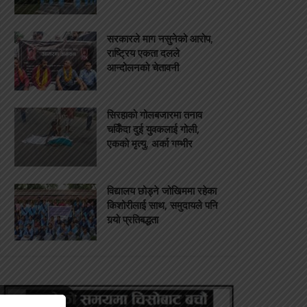
सरकारले माग नसुनेको आरोप,
राष्ट्रिय एकता दलले
आन्दोलनको चेतावनी
सिरहाको गोलबजारमा तनाव
चर्किँदा दुई युवकलाई गोली,
एकको मृत्यु, अर्का गम्भीर
विद्यालय छोड्ने जोखिममा रहेका
किशोरीलाई साथ, समुदायले पनि
गर्‍यो प्रतिबद्धता