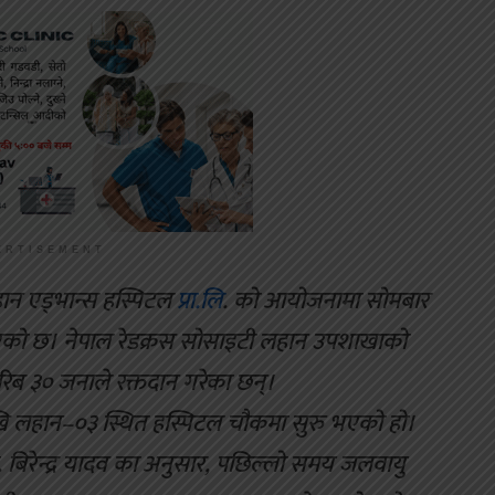
ERTISEMENT
ान एड्भान्स हस्पिटल
प्रा.लि
. को आयोजनामा सोमबार
 भएको छ। नेपाल रेडक्रस सोसाइटी लहान उपशाखाको
करिब ३० जनाले रक्तदान गरेका छन्।
खि लहान–०३ स्थित हस्पिटल चौकमा सुरु भएको हो।
 बिरेन्द्र यादव का अनुसार, पछिल्लो समय जलवायु