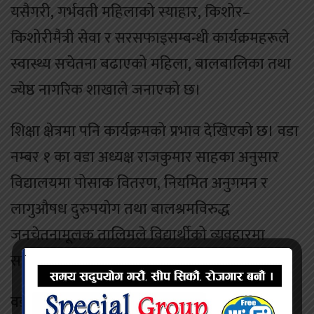
यसैगरी, गर्भवती महिलाको स्याहार, किशोर–
किशोरीमैत्री सेवा र सरसफाइसम्बन्धी कार्यक्रमहरूले
स्वास्थ्य सचेतना बढाएको महिला, बालबालिका तथा
ज्येष्ठ नागरिक शाखाले जनाएको छ।
शिक्षा क्षेत्रमा पनि कार्यक्रमको प्रभाव देखिएको छ। वडा
नम्बर १ का वडा अध्यक्ष राजकुमार साहका अनुसार
विद्यालयमा पोसाक वितरण, नियमित अनुगमन र
लागुऔषध दुरुपयोग तथा बालश्रमविरुद्ध
जनचेतनामूलक तालिमले विद्यार्थीको व्यवहारमा
सकारात्मक परिवर्तन देखिएको छ।
वडा नम्बर ४ र ५ का विद्यालयहरूमा मर्मतसम्भार,