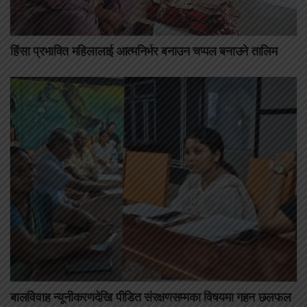
हिंसा प्रभावित महिलालाई आत्मनिर्भर बनाउन चप्पल बनाउने तालिम
बालविवाह न्यूनीकरणदेखि पीडित संरक्षणसम्मका विषयमा गहन छलफल