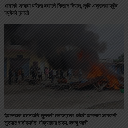
भाडाको जग्गामा पसिना बगाउने किसान निराश, कृषि अनुदानमा पहुँच
नपुगेको गुनासो
देवानगञ्ज घटनापछि सुनसरी तनावग्रस्त: कोशी कटानमा आगजनी,
लुटपाट र तोडफोड, भोक्राहामा झडप, कर्फ्यु जारी