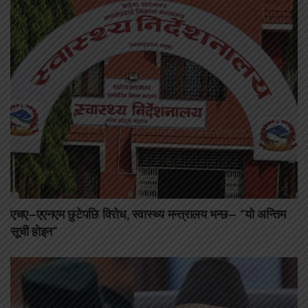
एचए–एएनएम छुटेपछि विरोध, स्वास्थ्य मन्त्रालय भन्छ– “यो अन्तिम
सूची होइन”