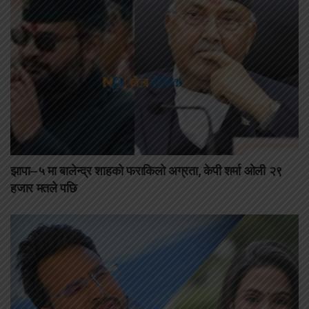
झापा–५ मा बालेन्द्र शाहको फराकिलो अग्रता, केपी शर्मा ओली २९
हजार मतले पछि