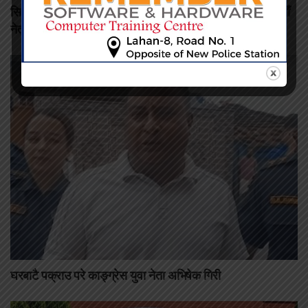
सिरहाका ११ सय टेन्ट व्यवसायीहरूको पहिलो जिल्ला अधिवेशन: नयाँ
नेतृत्वका लागि बन्द सत्र सुरु
घरबाटै पक्राउ परे काङ्ग्रेस युवा नेता अभिषेक गिरी