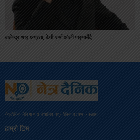
बालेन्द्र शाह अग्रता, केपी शर्मा ओली पछ्याउँदै
नेत्रदैनिक मिडिया द्वारा संचालित नेत्र दैनिक डटकम अनलाईन
हाम्रो टिम