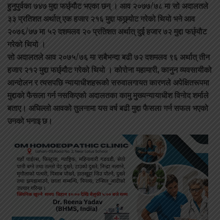
हुनुपुर्वका ७४७ मुद्दा फर्छ्याैट भएका छन् । आव २०७७/७८ मा सो अदालतले
३३ प्रतिशत अर्थात् एक हजार २१६ मुद्दा फछ्र्योट गरेको थियो भने आव
२०७६/७७ मा ५२ दशमलव २० प्रतिशत अर्थात् दुई हजार ७२ मुद्दा फर्छ्याैट
गरेको थियो ।
सो अदालतले आव २०७५/७६ मा सबैभन्दा बढी ७२ दशमलव ९६ अर्थात् तीन
हजार २१२ मुद्दा फर्छ्याैट गरेको थियो । कोरोना महामारी, कानुन व्यवसायीको
आन्दोलन र त्यसपछि न्यायाधीशहरूको सरुवालगायत कारणले अपेक्षितरूपमा
मुद्दाको फैसला गर्न नसकिएको अदालतका कामु मुख्यन्यायाधीश विनोद शर्माले
बताए। अघिल्लो आवको तुलनामा यस वर्ष बढी मुद्दा फैसला गर्न सफल भएको
उनको भनाइ छ।