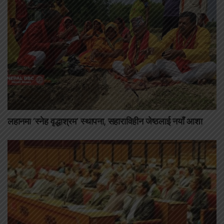
लहानमा ‘स्नेह वृद्धाश्रम’ स्थापना, सहाराविहीन जेष्ठलाई नयाँ आशा