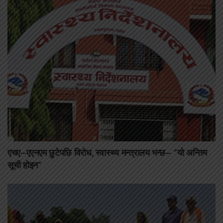
एचए–एएनएम छुटेपछि विरोध, स्वास्थ्य मन्त्रालय भन्छ– “यो अन्तिम
सूची होइन”