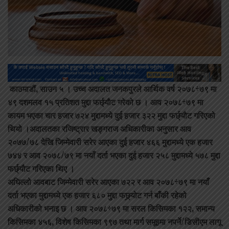
काठमाडौं, साउन ५ ।
उच्च अदालत जनकपुरले आर्थिक वर्ष २०७८÷७९ मा
४९ दशमलव १५ प्रतिशत मुद्दा फर्छ्याैट गरेको छ । आव २०७८÷७९ मा
कायम भएका चार हजार ७२४ मुद्दामध्ये दुई हजार ३२२ मुद्दा फर्छ्याैट गरिएको
थियो ।अदालतका रजिष्ट्रार खङ्गराज अधिकारीका अनुसार आव
२०७७/७८ देखि जिम्मेवारी सरेर आएका दुई हजार ४६६ मुद्दामध्ये एक हजार
७४४ र आव २०७८/७९ मा नयाँ दर्ता भएका दुई हजार २५८ मुद्दामध्ये ५७८ मुद्दा
फर्छ्याैट गरिएका थिए ।
अघिल्लो आवबाट जिम्मेवारी सरेर आएका ७२२ र आव २०७८÷७९ मा नयाँ
दर्ता भएका मुद्दामध्ये एक हजार ६८० मुद्दा फछ्र्योट गर्न बाँकी रहेको
अधिकारीको भनाइ छ । आव २०७८÷७९ मा सरल किसिमका १२२, समान्य
किसिमका ४५६, विशेष किसिमका ९९७ तथा मार्ग समूहमा नपर्ने/डिसीएम लागू