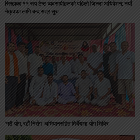
सिरहाका ११ सय टेन्ट व्यवसायीहरूको पहिलो जिल्ला अधिवेशन: नयाँ
नेतृत्वका लागि बन्द सत्र सुरु
‘गरौं योग, रहौं निरोग’ अभियानसहित मिर्चैयामा योग शिविर