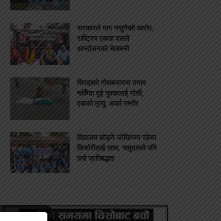
सरकारले माग नसुनेको आरोप,
राष्ट्रिय एकता दलले
आन्दोलनको चेतावनी
सिरहाको गोलबजारमा तनाव
चर्किँदा दुई युवकलाई गोली,
एकको मृत्यु, अर्का गम्भीर
विद्यालय छोड्ने जोखिममा रहेका
किशोरीलाई साथ, समुदायले पनि
गर्‍यो प्रतिबद्धता