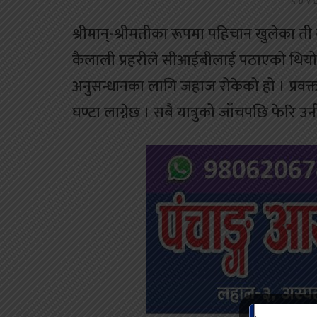
ADV
श्रीमान्-श्रीमतीका रूपमा पहिचान खुलेका ती 
कैलाली प्रहरीले सीआईबीलाई पठाएको थियो
अनुसन्धानका लागि जहाज रोकेको हो । प्रव
घण्टा लाग्नेछ । सबै यात्रुको जाँचपछि फेरि