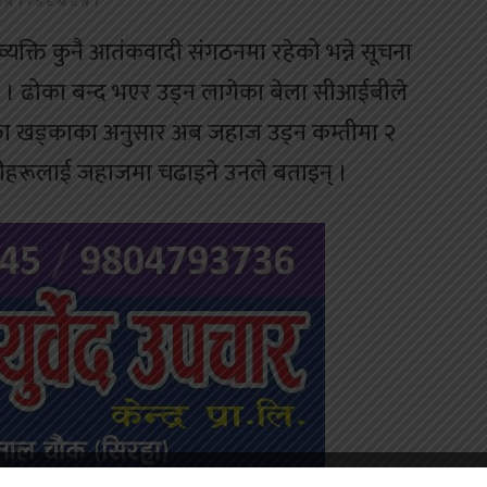
ERTISEMENT
व्यक्ति कुनै आतंकवादी संगठनमा रहेको भन्ने सूचना
 । ढोका बन्द भएर उड्न लागेका बेला सीआईबीले
क्ता खड्काका अनुसार अब जहाज उड्न कम्तीमा २
 उनीहरूलाई जहाजमा चढाइने उनले बताइन् ।