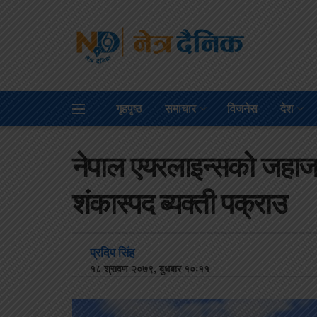
गृहपृष्ठ
समाचार
विजनेस
देश
नेपाल एयरलाइन्सको जहाजबा
शंकास्पद ब्यक्ती पक्राउ
प्रदिप सिंह
१८ श्रावण २०७९, बुधबार १०:११