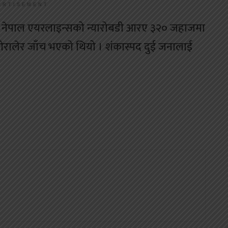
ERTISEMENT
र्ने नेपाल एयरलाइन्सको न्यारोबडी आरए ३२० जहाजमा
ओरालेर जाँच भएको थियो । शंकास्पद दुई जनालाई