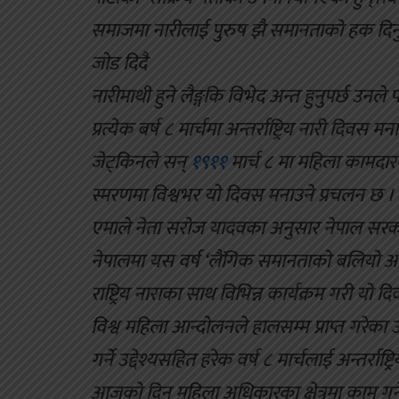
समाजमा नारीलाई पुरुष झै समानताको हक दिनुपर्
जोड दिदै
नारीमाथी हुने लैङ्गकि विभेद अन्त हुनुपर्छ उनल
प्रत्येक बर्ष ८ मार्चमा अन्तर्राष्ट्रिय नारी दिव
जेट्किनले सन्
१९११
मार्च ८ मा महिला कामद
स्मरणमा विश्वभर यो दिवस मनाउने प्रचलन छ ।
एमाले नेता सरोज यादवका अनुसार नेपाल सरका
नेपालमा यस वर्ष ‘लैंगिक समानताको बलियो आधार
राष्ट्रिय नाराका साथ विभिन्न कार्यक्रम गरी यो द
विश्व महिला आन्दोलनले हालसम्म प्राप्त गरेका
गर्ने उद्देश्यसहित हरेक वर्ष ८ मार्चलाई अन्तर्रा
आजको दिन महिला अधिकारका क्षेत्रमा काम गर्ने विभ