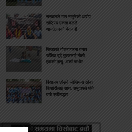
सरकारले माग नसुनेको आरोप,
राष्ट्रिय एकता दलले
आन्दोलनको चेतावनी
सिरहाको गोलबजारमा तनाव
चर्किँदा दुई युवकलाई गोली,
एकको मृत्यु, अर्का गम्भीर
विद्यालय छोड्ने जोखिममा रहेका
किशोरीलाई साथ, समुदायले पनि
गर्‍यो प्रतिबद्धता