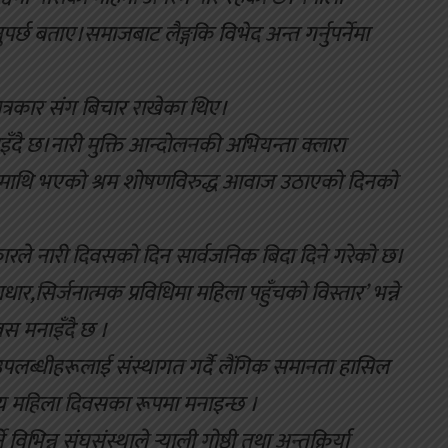
छ बताए।समाजबाट लैङ्गकि विभेद अन्त गर्नुपर्नेमा
े पत्रकार संग बिचार राखेका थिए।
स मनाइँदै छ।नारी मुक्ति आन्दोलनकी अभियन्ता क्लारा
ारमाथि भएको श्रम शोषणविरुद्ध आवाज उठाएको दिनको
रले नारी दिवसको दिन सार्वजनिक बिदा दिने गरेको छ।
,सिर्जनात्मक प्रविधिमा महिला पहुँचको विस्तार’ भन्ने
िवस मनाइँदै छ ।
 उपलब्धीहरूलाई संस्थागत गर्दै लैंगिक समानता हासिल
ष्ट्रिय महिला दिवसका रूपमा मनाइन्छ ।
िन्न संघसंस्थाले र्‍याली गोष्ठी तथा अन्तक्रिर्या