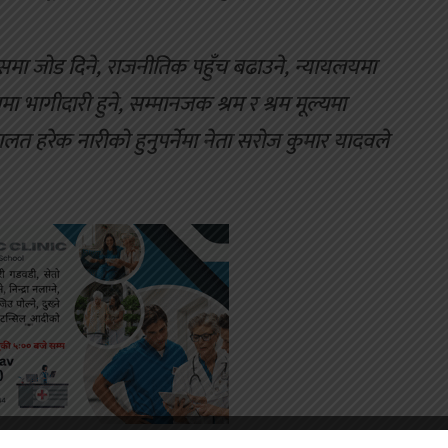
 जोड दिने, राजनीतिक पहुँच बढाउने, न्यायलयमा
मा भागीदारी हुने, सम्मानजक श्रम र श्रम मूल्यमा
लत हरेक नारीको हुनुपर्नेमा नेता सरोज कुमार यादवले
ERTISEMENT