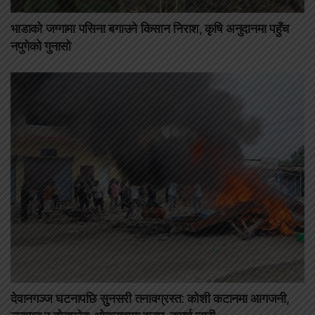
भाडाको जग्गामा पसिना बगाउने किसान निराश, कृषि अनुदानमा पहुँच
नपुगेको गुनासो
देवानगञ्ज घटनापछि सुनसरी तनावग्रस्त: कोशी कटानमा आगजनी,