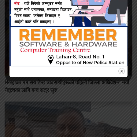
सिरहाका ११ सय टेन्ट व्यवसायीहरूको पहिलो जिल्ला अधिवेशन: नयाँ
नेतृत्वका लागि बन्द सत्र सुरु