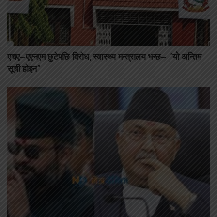
एचए–एएनएम छुटेपछि विरोध, स्वास्थ्य मन्त्रालय भन्छ– “यो अन्तिम
सूची होइन”