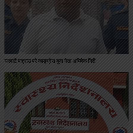
घरबाटै पक्राउ परे काङ्ग्रेस युवा नेता अभिषेक गिरी