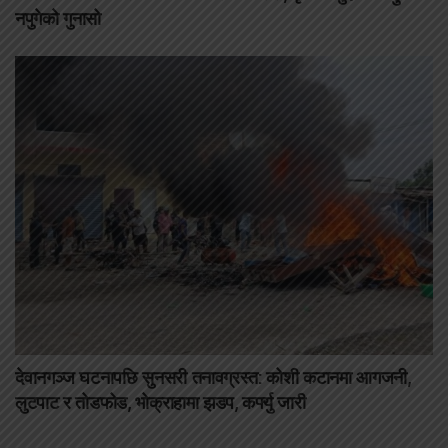
नपुगेको गुनासो
देवानगञ्ज घटनापछि सुनसरी तनावग्रस्त: कोशी कटानमा आगजनी,
लुटपाट र तोडफोड, भोक्राहामा झडप, कर्फ्यु जारी