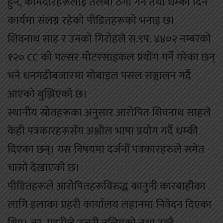
हुने, कामदारहरूलाई तलबी ठगी गर्ने तथा धम्की दिने
कार्यमा संलग्न रहेको पीडितहरूको भनाइ छ।
शिवनाथ साह र उनको गिरोहले स.९प. ४४०२ नम्बरको
१२० CC को पल्सर मोटरसाइकल प्रयोग गर्ने गरेका छन्
भने धनगढीबजारमा मोबाइल पसल सञ्चालन गर्दै
आएको बुझिएको छ।
स्थानीय स्रोतहरूका अनुसार आरोपित शिवनाथ साहले
केही पत्रकारहरूसँग अश्लील भाषा प्रयोग गर्दै धम्की
दिएका छन्। यस विषयमा दर्जनौं पत्रकारहरुले समेत
चासो देखाएको छ।
पीडितहरूले आरोपितहरूविरुद्ध कानुनी कारबाहीका
लागि इलाका प्रहरी कार्यालय लहानमा निवेदन दिएका