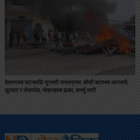
देवानगञ्ज घटनापछि सुनसरी तनावग्रस्त: कोशी कटानमा आगजनी,
लुटपाट र तोडफोड, भोक्राहामा झडप, कर्फ्यु जारी