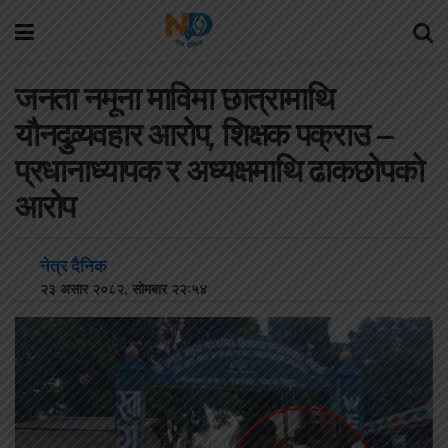
जनता नमूना माविमा छात्रामाथि
यौनदुव्र्यवहार आरोप, शिक्षक पक्राउ –
प्रधानाध्यापक र अध्यक्षमाथि ढाकछोपको
आरोप
नेत्र दैनिक
२३ असार २०८२, सोमबार २२:५४