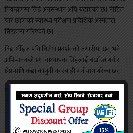
नियन्त्रणमा लिई अनुसन्धान अघि बढाएको छ। पीडित
चार छात्राको स्वास्थ्य परीक्षण प्रादेशिक अस्पताल
सिरहामा गरिएको छ।
विद्यार्थीहरू पनि विरोध प्रदर्शनको तयारीमा छन् भने
अभिभावकले प्रधानाध्यापक सिंहलाई बर्खास्त गर्न र
श्रेष्ठमाथि कडा कानुनी कारबाही गर्न माग गरेका छन्।
Share this:
Twitter
Facebook