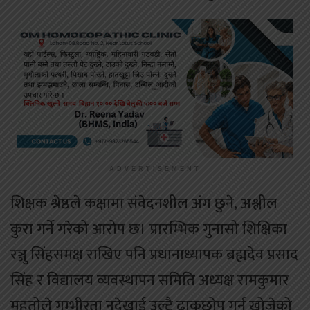
ADVERTISEMENT
शिक्षक श्रेष्ठले कक्षामा संवेदनशील अंग छुने, अश्लील
कुरा गर्ने गरेको आरोप छ। प्रारम्भिक गुनासो शिक्षिका
रञ्जु सिंहसमक्ष राखिए पनि प्रधानाध्यापक ब्रह्मदेव प्रसाद
सिंह र विद्यालय व्यवस्थापन समिति अध्यक्ष रामकुमार
महतोले गम्भीरता नदेखाई उल्टै ढाकछोप गर्न खोजेको