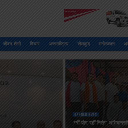
जीवन-शैली
विचार
अन्तराष्ट्रिय
खेलकुद
मनोरञ्जन
अन
BANNER NEWS
‘गरौं योग, रहौं निरोग’ अभियानसह