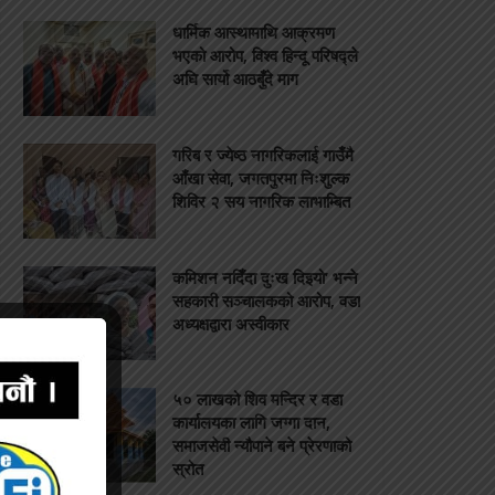
धार्मिक आस्थामाथि आक्रमण
भएको आरोप, विश्व हिन्दू परिषद्ले
अघि सार्यो आठबुँदे माग
गरिब र ज्येष्ठ नागरिकलाई गाउँमै
आँखा सेवा, जगतपुरमा निःशुल्क
शिविर २ सय नागरिक लाभाम्बित
कमिशन नदिँदा दुःख दिइयो’ भन्ने
सहकारी सञ्चालकको आरोप, वडा
अध्यक्षद्वारा अस्वीकार
५० लाखको शिव मन्दिर र वडा
कार्यालयका लागि जग्गा दान,
समाजसेवी न्यौपाने बने प्रेरणाको
स्रोत