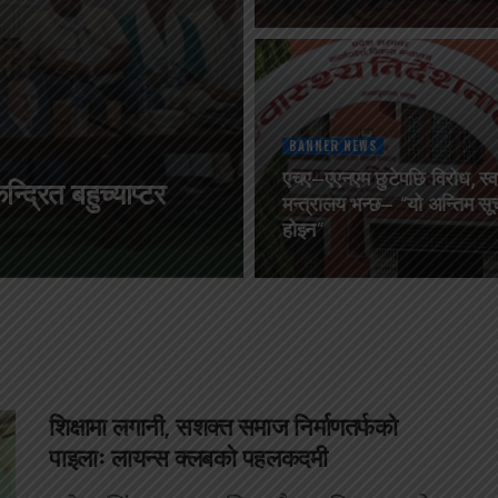
BANNER NEWS
एचए–एएनएम छुटेपछि विरोध, स्वा
न्द्रित बहुच्याप्टर
मन्त्रालय भन्छ– “यो अन्तिम सू
होइन”
शिक्षामा लगानी, सशक्त समाज निर्माणतर्फको
पाइलाः लायन्स क्लबको पहलकदमी