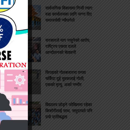
सार्वजनिक विकासमा निजी त्याग:
वडा कार्यालयका लागि जग्गा दिए
समाजसेवी न्यौपानेले
सरकारले माग नसुनेको आरोप,
राष्ट्रिय एकता दलले
आन्दोलनको चेतावनी
सिरहाको गोलबजारमा तनाव
चर्किँदा दुई युवकलाई गोली,
एकको मृत्यु, अर्का गम्भीर
विद्यालय छोड्ने जोखिममा रहेका
किशोरीलाई साथ, समुदायले पनि
गर्‍यो प्रतिबद्धता