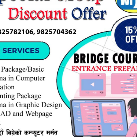
सम्पूर्ण सुनचाँदी व्यवसायिक प्रतिष्ठानहरूले
आज जिल्ला प्रशासन कार्यालयमा आफ्ना
पसलको साँचो बुझाउने विरोध कार्यक्रमको
आयोजना गरेका...
समुदाय र स्थानीय सरकारबीच विपद् न्यूनीकरणमा
सहकार्यको पहल
महेश सिंह लहान,-एक्सनएड नेपालको आर्थिक
तथा प्राविधिक सहयोगमा दलित जनकल्याण
युवा क्लब, लहान–२० द्वारा विपद् जोखिम
न्यूनीकरण तथा नीतिगत विषयमा...