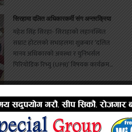
सिरहामा दलित अधिकारकर्मी संग अन्तरक्रिया
महेश सिंह सिरहा- सिराहाको लहानस्थित
सम्राट होटलको सभाहलमा शुक्रबार ‘दलित
मानव अधिकारको अवस्था र युनिभर्सल
पिरियोडिक रिभ्यु (UPR)’ विषयक कार्यक्रम...
बिकास सारडाको भनाइ:“सुनुवाइ नभएपछि बाध्य
भयौं आन्दोलनमा”
महेश सिंह लहान,सिरहा-सिरहा जिल्लाभरिका