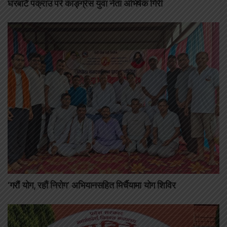
घरबाटै पक्राउ परे काङ्ग्रेस युवा नेता अभिषेक गिरी
‘गरौं योग, रहौं निरोग’ अभियानसहित मिर्चैयामा योग शिविर