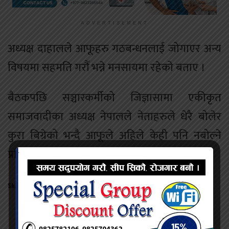
ADVERTISEMENT
अध्यक्ष दाहालले आफूहरु गठबन्धनलाई जोगाएर अन्य
विषयमा सहमति गरौँ भन्ने मनसायमा रहेको बताए ।
बैठकपछि सञ्चारकर्मीको जिज्ञासामा एकीकृत
समाजवादीका अध्यक्ष नेपालले नेताहरुले धेरै बोलेर
कुरा बिग्रेको भन्दै आफूले अहिले केही पनि नबोल्ने
प्रतिक्रिया दिए ।
Share this:
Twitter
Facebook