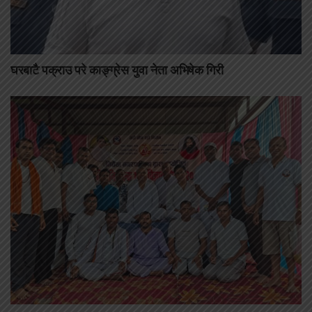
घरबाटै पक्राउ परे काङ्ग्रेस युवा नेता अभिषेक गिरी