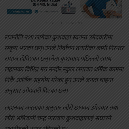
ADVERTISEMENT
राजनीति नशा लागेका कुशवाहा स्वतन्त्र उमेदवारीमा
सकृय भएका छन्।उनले निर्वाचन तयारीका लागी निरन्तर
समाज होमिएका छन्।नेता कुशवाहा पछिल्लो समय
लहानका विभिन्न मठ मन्दीर,स्कुल लगायत धर्मिक काममा
निकै आर्थिक सहयोग गरेका हुन् उनले जनता चाहना
अनुसार उमेदवारी दिएका छन।
लहानका जनताका अनुसार लौरो छापका उमेदवार तथा
लौरो अभियानी चन्द्र नारायण कुशवाहालाई सघाउने