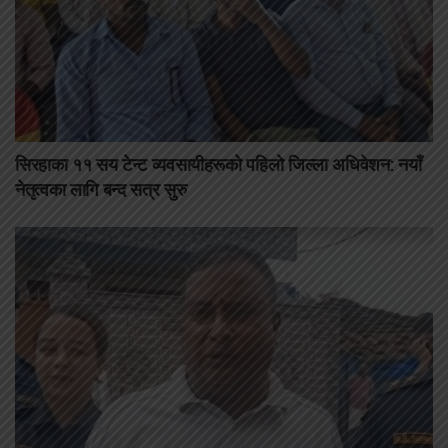
सिरहाका ११ सय टेन्ट व्यवसायीहरूको पहिलो जिल्ला अधिवेशन: नयाँ
नेतृत्वका लागि बन्द सत्र सुरु