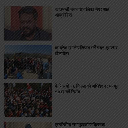
काठमाडौं महानगरपालिका मेयर शाह
आक्रोशित
काभ्रेमा एमाले परित्याग गर्ने लहर ,एमालेमा
खैलाबैला
फेरि सर्‍यो १६ जिल्लाको अधिवेशन : फागुन
१५ मा गर्ने निर्णय
एमसीसीमा सभामुखको सक्रियता :