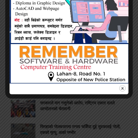
गरिब र ज्येष्ठ नागरिकलाई गाउँमै आँखा सेवा, जगतपुरमा
निःशुल्क शिविर २ सय नागरिक लाभाम्बित
कमिशन नदिँदा दुःख दिइयो’ भन्ने सहकारी सञ्चालकको
आरोप, वडा अध्यक्षद्वारा अस्वीकार
५० लाखको शिव मन्दिर र वडा कार्यालयका लागि जग्गा दान,
समाजसेवी न्यौपाने बने प्रेरणाको स्रोत
सार्वजनिक विकासमा निजी त्याग: वडा कार्यालयका लागि
जग्गा दिए समाजसेवी न्यौपानेले
सरकारले माग नसुनेको आरोप, राष्ट्रिय एकता दलले
आन्दोलनको चेतावनी
सिरहाको गोलबजारमा तनाव चर्किँदा दुई युवकलाई गोली,
एकको मृत्यु, अर्का गम्भीर