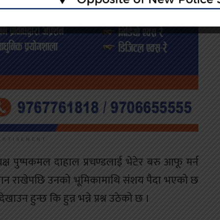
ERTISEMENT
्ष पुष्पकमल दाहाल प्रचण्डलाई भेटेर बरु आफू मर्न
डान राखेपछि उनको भूमिकामाथि संशय पैदा भएको छ
न हुन्छ कि हुन्न भन्ने प्रश्न उठेको छ ।