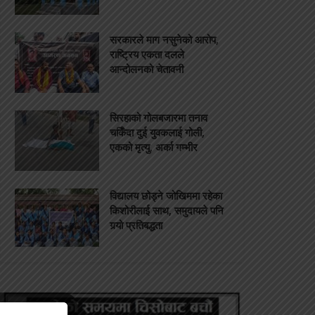
सरकारले माग नसुनेको आरोप,
राष्ट्रिय एकता दलले
आन्दोलनको चेतावनी
सिरहाको गोलबजारमा तनाव
चर्किँदा दुई युवकलाई गोली,
एकको मृत्यु, अर्का गम्भीर
विद्यालय छोड्ने जोखिममा रहेका
किशोरीलाई साथ, समुदायले पनि
गर्‍यो प्रतिबद्धता