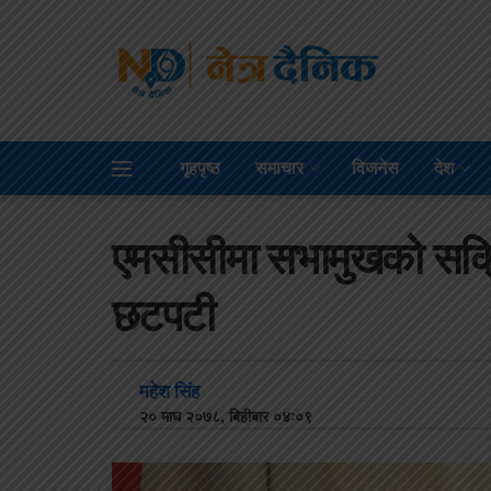
गृहपृष्ठ
समाचार
विजनेस
देश
एमसीसीमा सभामुखको सक्रिय
छटपटी
महेश सिंह
२० माघ २०७८, बिहीबार ०४:०९