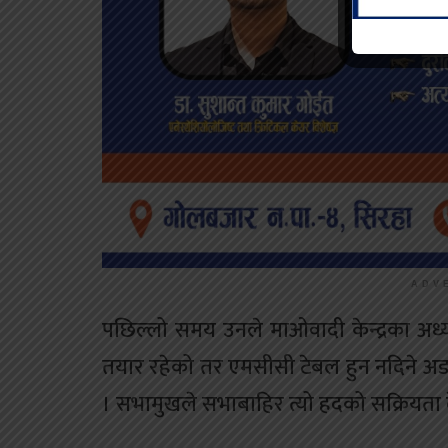
ADV
पछिल्लो समय उनले माओवादी केन्द्रका अध्यक
तयार रहेको तर एमसीसी टेबल हुन नदिने अ
। सभामुखले सभाबाहिर त्यो हदको सक्रियता देखाउ