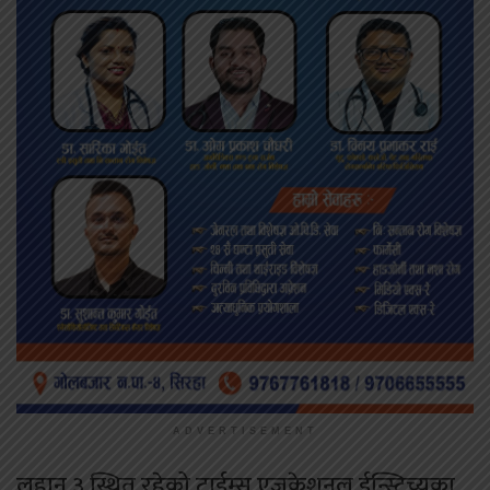
ADVERTISEMENT
लहान ३ स्थित रहेको टाईम्स एजुकेशनल ईन्स्टिच्युका