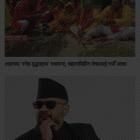
लहानमा ‘स्नेह वृद्धाश्रम’ स्थापना, सहाराविहीन जेष्ठलाई नयाँ आशा