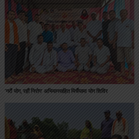
‘गरौं योग, रहौं निरोग’ अभियानसहित मिर्चैयामा योग शिविर