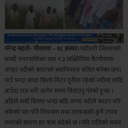
नरेन्द्र महताे- गाैशाला – १८ असार
।महाेत्तरी जिल्लाकाे
सम्सी नगरपालिका वडा न.३ लक्ष्मिनिया वैरगीयामा
जंगहा नदीकाे काटनले स्थानियहरु त्रसित बनेका छन।
गाउँ भन्दा आधा किलाे मिटर दुरीमा रहेकाे नदीमा वाढि
आउँदा रात भरी जागेर समय विताउनु परेकाे हुन्छ ।
अहिले सयाै विगघा भन्दा बढि जग्गा नदीले काटन गरि
सकेकाे भए पनि नियन्त्रण तथा तटवन्धकाे कुनै उपाय
नभएकाे कारण डर त्रास बढेकाे छ ।यदि रातिकाे समय