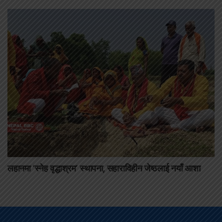
लहानमा ‘स्नेह वृद्धाश्रम’ स्थापना, सहाराविहीन जेष्ठलाई नयाँ आशा