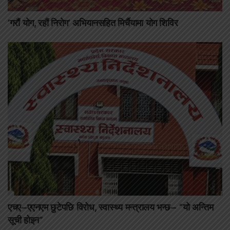
‘गरौं योग, रहौं निरोग’ अभियानसहित मिर्चैयामा योग शिविर
एचए–एएनएम छुटेपछि विरोध, स्वास्थ्य मन्त्रालय भन्छ– “यो अन्तिम
सूची होइन”