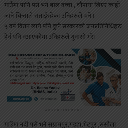
गाउँमा पानि पसे भने बाल वच्चा , चाैपाया लिएर काहाँ
जाने चिन्ताले सताईरहेका उनिहरुले भने ।
५ वर्ष वितन लागे पनि कुनै सरकारकाे जनप्रतिनिधिहरु
हेर्न पनि नआएकाेमा उनिहरुले गुनासाे गरे।
ADVERTISEMENT
गाउँमा नदी पसे भने सग्रामपुर,गडहा,भेटपुर ,ससाैला