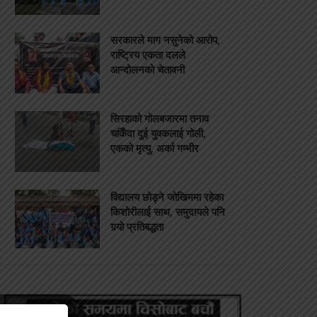
सरकारले माग नसुनेको आरोप,
राष्ट्रिय एकता दलले
आन्दोलनको चेतावनी
सिरहाको गोलबजारमा तनाव
चर्किँदा दुई युवकलाई गोली,
एकको मृत्यु, अर्का गम्भीर
विद्यालय छोड्ने जोखिममा रहेका
किशोरीलाई साथ, समुदायले पनि
गर्‍यो प्रतिबद्धता