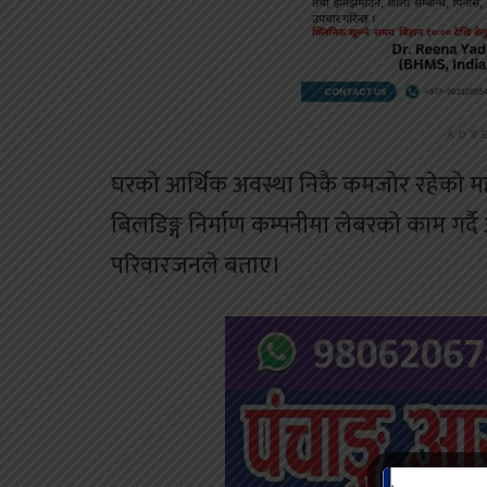
ADV
घरको आर्थिक अवस्था निकै कमजोर रहेको मह
बिलडिङ्ग निर्माण कम्पनीमा लेबरको काम गर्द
परिवारजनले बताए।