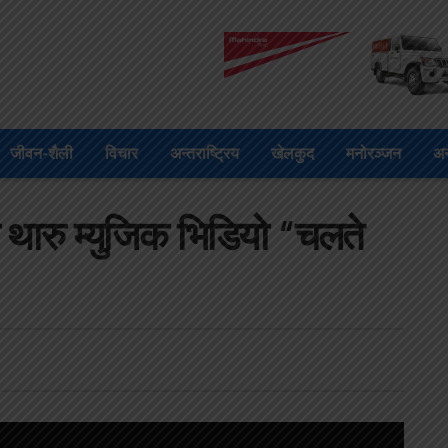
जीवन-शैली
विचार
अन्तराष्ट्रिय
खेलकुद
मनोरञ्जन
अन
 थारु म्युजिक भिडियो “चलते