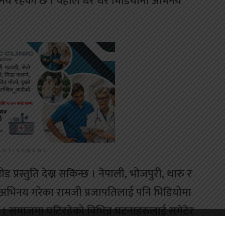
 रहेको छ । वहाँले धेरै धेरै भिडियोमा अभिनय
ERTISEMENT
्रस्तुति देख्न सकिन्छ । नेपाली, भोजपुरी, थारु र
मा अभिनय गरेका रामजी प्रजापतिलाई पनि भिडियोमा
छ । समाजमा घटिरहेको विभिन्न घटनाहरुलाई समेटेर