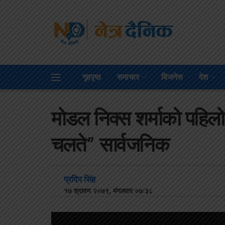
गृहपृष्ठ
समाचार
विजनेस
देश
मोडल निक्स शर्माको पहिलो
चलते” सार्वजनिक
प्रदिप सिंह
१७ श्रावण २०७९, मंगलवार ०७:३८