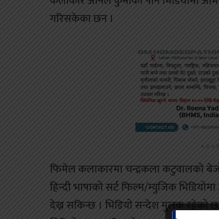
कलाकार अनिल कुर्मीको पनि भिडियोमा अभिनय
गरिसकेका छन ।
ADV
फिमेल कलाकारमा चन्द्रकला कटुवालको बेजोड प
हिन्दी भाषाको सर्ट फिल्म/म्युजिक भिडियो
देख्न सकिन्छ । भिडियो सन्देश मुलक रहेको 