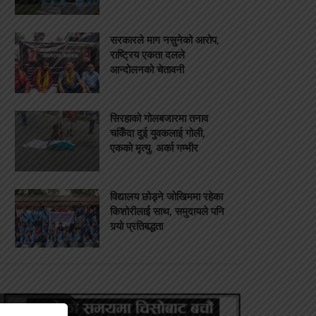
सरकारले माग नसुनेको आरोप,
राष्ट्रिय एकता दलले
आन्दोलनको चेतावनी
सिरहाको गोलबजारमा तनाव
चर्किँदा दुई युवकलाई गोली,
एकको मृत्यु, अर्का गम्भीर
विद्यालय छोड्ने जोखिममा रहेका
किशोरीलाई साथ, समुदायले पनि
गर्‍यो प्रतिबद्धता