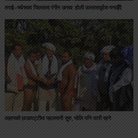
तराई–मधेसका जिल्लामा रंगीन उत्सव: होली उल्लासपूर्वक मनाइँदै
लहानको छाडापट्टीमा पहलमानी सुरु, भोलि पनि जारी रहने