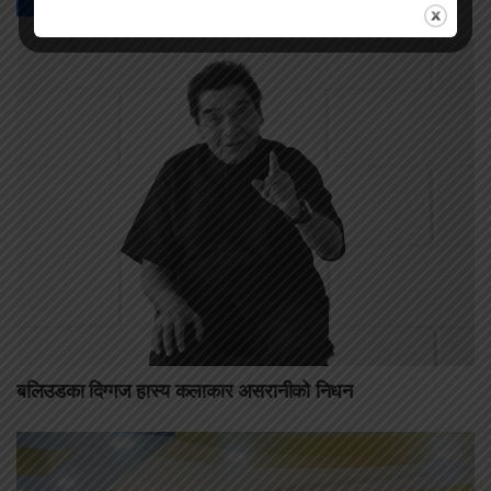
बलिउडका दिग्गज हास्य कलाकार असरानीको निधन