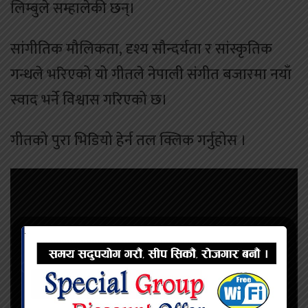
लिम्बुले सम्हालेकी छन्।
सांगीतिक मौलिकता, दृश्य सौन्दर्यता र सांस्कृतिक
गन्धले भरिएको यो गीतले नेपाली संगीत बजारमा नयाँ
स्वाद भर्ने विश्वास गरिएको छ।
गीतको पुरा भिडियो हेर्न तल क्लिक गर्नुहोस ।