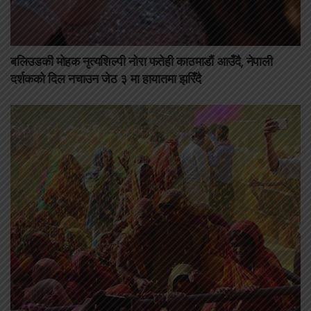
बलिउडकी मोहक नृत्यशिल्पी नोरा फतेही काठमाडौं आउँदै, नेपाली
दर्शकको दिल नचाउन जेठ ३ मा हायातमा झरिँदै