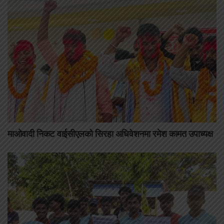
माओवादी निकट वाईसीएलको सिरहा अधिवेशनमा रमेश कामत उपाध्यक्ष