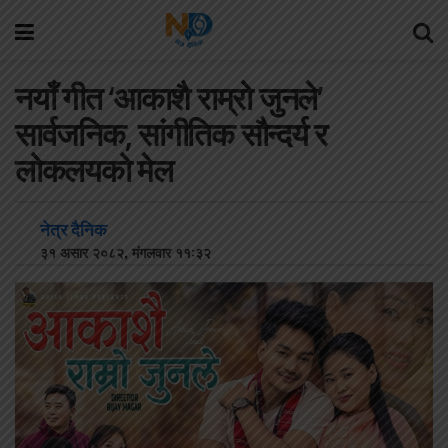
नयाँ गीत ‘आकाशै राम्रो जुनले’
सार्वजनिक, सांगीतिक सौन्दर्य र
लोकलयको मेल
नेत्र दैनिक
३१ असार २०८२, मंगलवार ११:३२