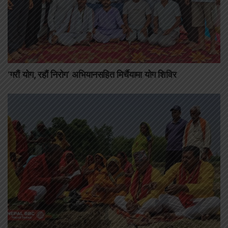
‘गरौं योग, रहौं निरोग’ अभियानसहित मिर्चैयामा योग शिविर