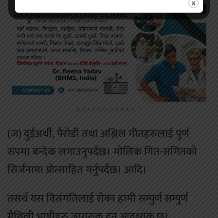
ADVERTISEMENT
(ज) दुईअर्थी, पैरोडी तथा अश्लिल गीतहरुलाई पुर्ण
रुपमा बन्देक लगाउनुपर्दछ। मोलिक गित-संगितको
सिर्जनामा प्रोत्साहित गर्नुपर्दछ। आदि।
तसर्थ यस विसंगतिलाई रोक्न हामी सम्पुर्ण सम्पुर्ण
मैथिली भाषीहरु जागरुक हुनु आवश्यक छ।