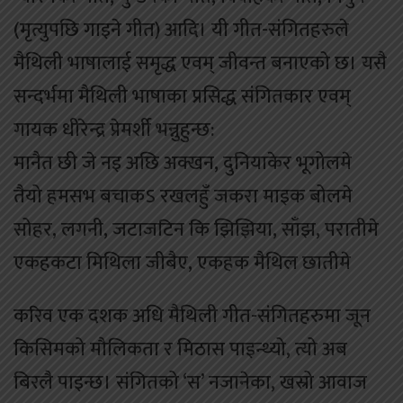
(मृत्युपछि गाइने गीत) आदि। यी गीत-संगितहरुले
मैथिली भाषालाई समृद्ध एवम् जीवन्त बनाएको छ। यसै
सन्दर्भमा मैथिली भाषाका प्रसिद्ध संगितकार एवम्
गायक धीरेन्द्र प्रेमर्शी भन्नुहुन्छ:
मानैत छी जे नइ अछि अक्खन, दुनियाकेर भूगोलमे
तैयो हमसभ बचाकऽ रखलहुँ जकरा माइक बोलमे
सोहर, लगनी, जटाजटिन कि झिझिया, साँझ, परातीमे
एकहकटा मिथिला जीबैए, एकहक मैथिल छातीमे
करिव एक दशक अधि मैथिली गीत-संगितहरुमा जून
किसिमको मौलिकता र मिठास पाइन्थ्यो, त्यो अब
बिरलै पाइन्छ। संगितको ‘स’ नजानेका, खस्रो आवाज