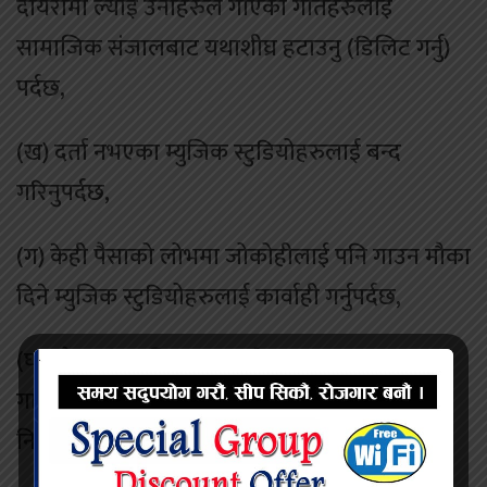
दायरामा ल्याई उनीहरुले गाएका गीतहरुलाई
सामाजिक संजालबाट यथाशीघ्र हटाउनु (डिलिट गर्नु)
पर्दछ,
(ख) दर्ता नभएका म्युजिक स्टुडियोहरुलाई बन्द
गरिनुपर्दछ,
(ग) केही पैसाको लोभमा जोकोहीलाई पनि गाउन मौका
दिने म्युजिक स्टुडियोहरुलाई कार्वाही गर्नुपर्दछ,
(घ) औपचारिक शिक्षा प्राप्त गरेका एवम् क्षमतावान
गायकहरुलाई मात्र साङ्गितिक कार्यक्रमहरुमा
निमन्त्रणा दिनुपर्दछ,