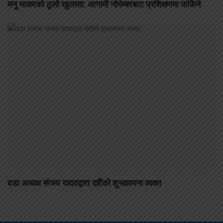
मनु भाकरको ठूलो खुलासा: आगामी नोभेम्बरबाट प्रशिक्षणमा फर्किने
वडा अध्यक्ष संजय यादवद्वारा दशैंको शुभकामना व्यक्त