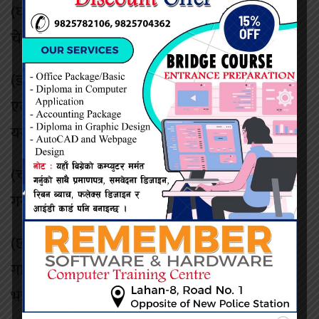
(घ) समाजमा गीत-संगितसम्बन्धी चेतना फैलाउन
चेतनामूलक कार्यक्रमहरुको आयोजना गर्नुपर्दछ,
(ङ) विवाह, पार्टीजस्ता अवसरहरुमा अश्लील, दुईअर्थी
एवम् पैरोडी गीतहरु बजाउनमा रोक लगाउनुपर्छ।
यस्ता कार्य गरेमा उचित सजाय/ जरिवाना तोकिनुपर्छ,
(च) टिकटक जस्ता सामाजिक संजालहरुलाई ब्यान
गराउन सबजना मिलि पहल गर्नुपर्दछ।
(छ) सेन्सर बोर्डको स्थापना गरि बिना अनुमती गीत
गाउन रोक लगाउनुपर्छ। सेन्सर बोर्डबाट पास
भइसकेपछी मात्र गित गाउन दिनुपर्छ।