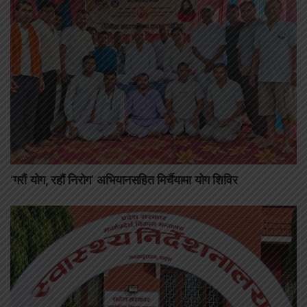
‘गरौं योग, रहौं निरोग’ अभियानसहित मिर्चैयामा योग शिविर