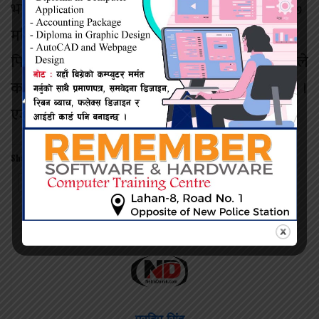
भारतले अक्टोबरमा आयोजना गर्ने तयारी गरेको यू-१७
महिला विश्वकप पनि अब अन्यत्र सर्ने भएको छ ।
फिफाका अनुसार अब एआईएफएफमा आफ्नै कमिटीले
कार्यसम्पादन सुरू गरेपछि मात्र प्रतिबन्ध फुकुवा हुनेछ ।
एजेन्सी
Share this:
Twitter
Facebook
प्रदिप सिंह