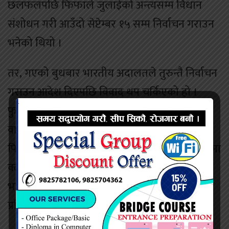
छलफलपछि फिफाले जुलाईको अन्त्यसम्म विधान
संशोधन गरी आउँदो सेप्टेम्बर १५ सम्म निर्वाचन गराउन
भनेको थियो ।
तर, गएको बुधबार भारतीय अदालतले तुरुन्तै निर्वाचन
गराउन आदेश दिएपछि विवाद थप चर्किएको हो ।
फुटबलको निकायलाई स्वतन्त्र चुनाव गराउन
वातावरण नदिएपछि फिफाले प्रतिबन्ध लगाएको हो ।
फिफाको यस निर्णयसँगै भारतले अब अन्तर्राष्ट्रिय रुपमा
क्लब तथा राष्ट्रिय टोलीको प्रतियोगिता खेल्ने छैन ।
भारतका क्लबले पनि एएफसीको अन्तर्राष्ट्रिय
प्रतियोगितामा सहभागिता जनाउन पाउने छैनन् ।