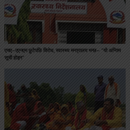
एचए–एएनएम छुटेपछि विरोध, स्वास्थ्य मन्त्रालय भन्छ– “यो अन्तिम
सूची होइन”