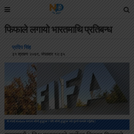
फिफाले लगायो भारतमाथि प्रतिबन्ध
प्रदिप सिंह
३१ श्रावण २०७९, मंगलवार १२:३५