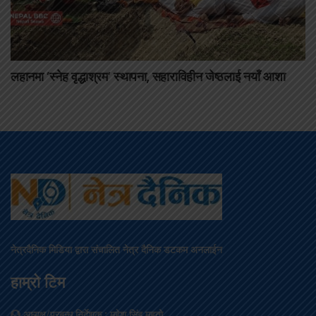
लहानमा ‘स्नेह वृद्धाश्रम’ स्थापना, सहाराविहीन जेष्ठलाई नयाँ आशा
नेत्रदैनिक मिडिया द्वारा संचालित नेत्र दैनिक डटकम अनलाईन
हाम्रो टिम
अध्यक्ष/प्रबन्ध निर्देशक
: महेश सिंह महतो