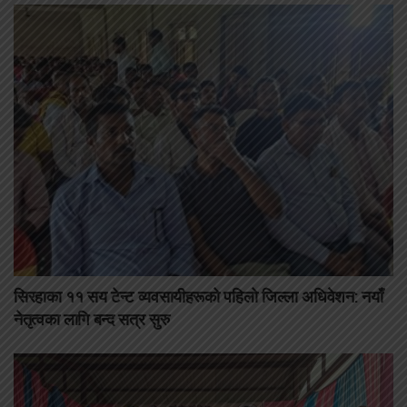
सिरहाका ११ सय टेन्ट व्यवसायीहरूको पहिलो जिल्ला अधिवेशन: नयाँ
नेतृत्वका लागि बन्द सत्र सुरु