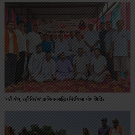
‘गरौं योग, रहौं निरोग’ अभियानसहित मिर्चैयामा योग शिविर