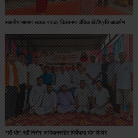
स्थानीय भाषामा सडक नाटक, किसानमा जैविक खेतीप्रति आकर्षण
‘गरौं योग, रहौं निरोग’ अभियानसहित मिर्चैयामा योग शिविर