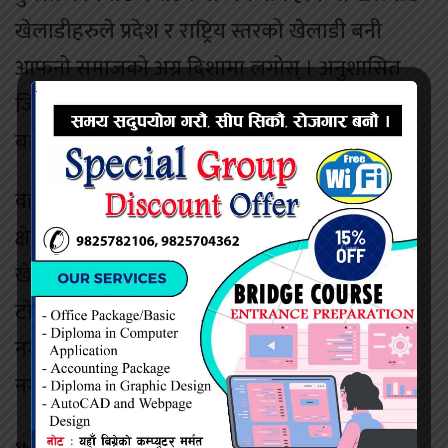
खेलाडीहरुले प्रदेश र राष्ट्रिय स्तरको खेलाडी बनी
आफनो समाजको अग्र दिशामा लगोस् । अनुशासित
जिवन विताउन पनि खेल एकदमै आवश्यक रहेको
बताउनुभयो ।
वहाँले पत्रकारसंग कुरा गर्दै नगरलाई खेलकुदको
क्षेत्रका रुपमा चिनाउन सहयोग पुगेको छ । खेलकुदले
खेलाडिलाई राष्ट्र सम्म पुग्न सहयोग पुग्ने भएकाले गाउ
टोलमा यस्ता खेलकुद हुन आवश्यक रहेको छ ।
नगरपालिकाले खेलकुद क्षेत्रलाई प्रथामिकता दिएको
नगर प्रमुख यादवले बताउनुभयो ।
Share this: