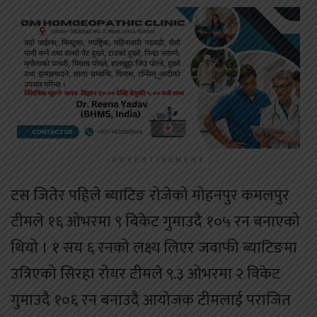
ADVERTISEMENT
टस जितेर पहिले ब्याटिङ रोजेको मोहनपुर कमलपुर
टीमले १६ ओभरमा ९ बिकेट गुमाउदै १०५ रन बनाएको
थियो । १ सय ६ रनको लक्ष्य लिएर जवाफी ब्याटिङमा
उत्रिएको सिरहा रोयर टीमले ९.३ ओभरमा २ विकेट
गुमाउदै १०६ रन बनाउदै आयोजक टीमलाई पराजित