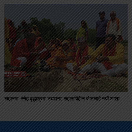
लहानमा ‘स्नेह वृद्धाश्रम’ स्थापना, सहाराविहीन जेष्ठलाई नयाँ आशा