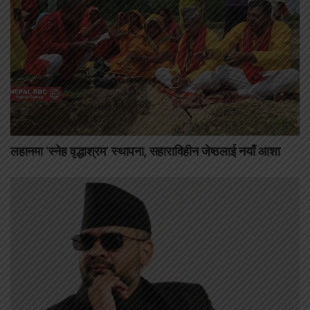
लहानमा ‘स्नेह वृद्धाश्रम’ स्थापना, सहाराविहीन जेष्ठलाई नयाँ आशा