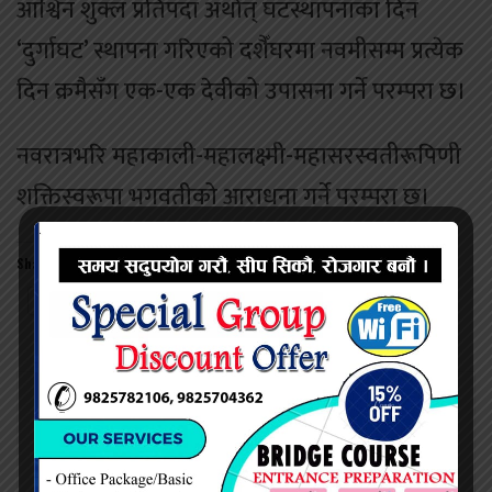
आश्विन शुक्ल प्रतिपदा अर्थात् घटस्थापनाका दिन
‘दुर्गाघट’ स्थापना गरिएको दशैँघरमा नवमीसम्म प्रत्येक
दिन क्रमैसँग एक-एक देवीको उपासना गर्ने परम्परा छ।
नवरात्रभरि महाकाली-महालक्ष्मी-महासरस्वतीरूपिणी
शक्तिस्वरूपा भगवतीको आराधना गर्ने परम्परा छ।
Share this:
Twitter
Facebook