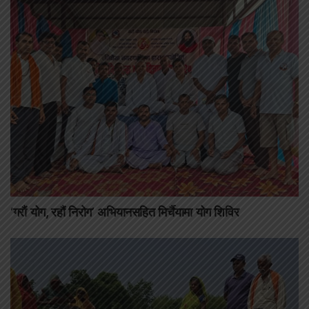
‘गरौं योग, रहौं निरोग’ अभियानसहित मिर्चैयामा योग शिविर